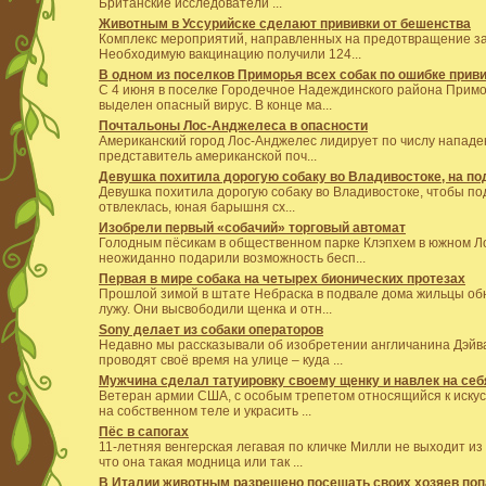
Британские исследователи ...
Животным в Уссурийске сделают прививки от бешенства
Комплекс мероприятий, направленных на предотвращение з
Необходимую вакцинацию получили 124...
В одном из поселков Приморья всех собак по ошибке прив
С 4 июня в поселке Городечное Надеждинского района Примор
выделен опасный вирус. В конце ма...
Почтальоны Лос-Анджелеса в опасности
Американский город Лос-Анджелес лидирует по числу нападе
представитель американской поч...
Девушка похитила дорогую собаку во Владивостоке, на по
Девушка похитила дорогую собаку во Владивостоке, чтобы по
отвлеклась, юная барышня сх...
Изобрели первый «собачий» торговый автомат
Голодным пёсикам в общественном парке Клэпхем в южном Ло
неожиданно подарили возможность бесп...
Первая в мире собака на четырех бионических протезах
Прошлой зимой в штате Небраска в подвале дома жильцы обн
лужу. Они высвободили щенка и отн...
Sony делает из собаки операторов
Недавно мы рассказывали об изобретении англичанина Дэйва 
проводят своё время на улице – куда ...
Мужчина сделал татуировку своему щенку и навлек на себ
Ветеран армии США, с особым трепетом относящийся к искус
на собственном теле и украсить ...
Пёс в сапогах
11-летняя венгерская легавая по кличке Милли не выходит из
что она такая модница или так ...
В Италии животным разрешено посещать своих хозяев поп