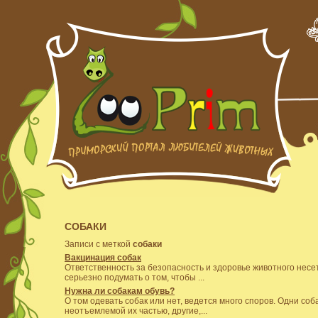
СОБАКИ
Записи с меткой
собаки
Вакцинация собак
Ответственность за безопасность и здоровье животного несет
серьезно подумать о том, чтобы ...
Нужна ли собакам обувь?
О том одевать собак или нет, ведется много споров. Одни с
неотъемлемой их частью, другие,...