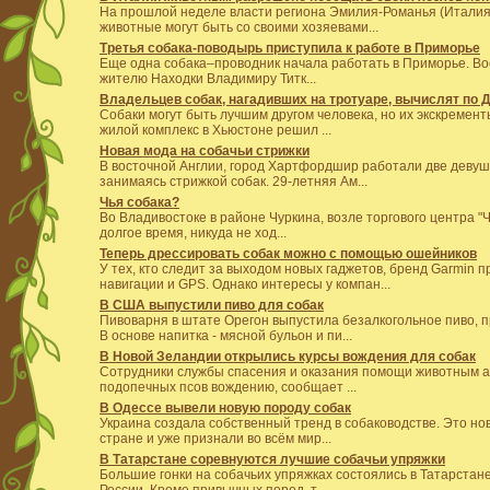
На прошлой неделе власти региона Эмилия-Романья (Италия
животные могут быть со своими хозяевами...
Третья собака-поводырь приступила к работе в Приморье
Еще одна собака–проводник начала работать в Приморье. В
жителю Находки Владимиру Титк...
Владельцев собак, нагадивших на тротуаре, вычислят по 
Собаки могут быть лучшим другом человека, но их экскремен
жилой комплекс в Хьюстоне решил ...
Новая мода на собачьи стрижки
В восточной Англии, город Хартфордшир работали две девуш
занимаясь стрижкой собак. 29-летняя Ам...
Чья собака?
Во Владивостоке в районе Чуркина, возле торгового центра "
долгое время, никуда не ход...
Теперь дрессировать собак можно с помощью ошейников
У тех, кто следит за выходом новых гаджетов, бренд Garmin 
навигации и GPS. Однако интересы у компан...
В США выпустили пиво для собак
Пивоварня в штате Орегон выпустила безалкогольное пиво, п
В основе напитка - мясной бульон и пи...
В Новой Зеландии открылись курсы вождения для собак
Сотрудники службы спасения и оказания помощи животным а
подопечных псов вождению, сообщает ...
В Одессе вывели новую породу собак
Украина создала собственный тренд в собаководстве. Это нов
стране и уже признали во всём мир...
В Татарстане соревнуются лучшие собачьи упряжки
Большие гонки на собачьих упряжках состоялись в Татарстане
России. Кроме привычных пород, т...