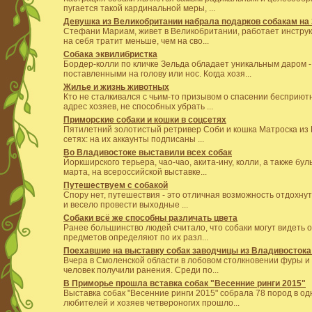
пугается такой кардинальной меры, ...
Девушка из Великобритании набрала подарков собакам на
Стефани Мариам, живет в Великобритании, работает инструк
на себя тратит меньше, чем на сво...
Собака эквилибристка
Бордер-колли по кличке Зельда обладает уникальным даром 
поставленными на голову или нос. Когда хозя...
Жилье и жизнь животных
Кто не сталкивался с чьим-то призывом о спасении бесприют
адрес хозяев, не способных убрать ...
Приморские собаки и кошки в соцсетях
Пятилетний золотистый ретривер Соби и кошка Матроска из 
сетях: на их аккаунты подписаны ...
Во Владивостоке выставили всех собак
Йоркширского терьера, чао-чао, акита-ину, колли, а также бу
марта, на всероссийской выставке...
Путешествуем с собакой
Спору нет, путешествия - это отличная возможность отдохнут
и весело провести выходные ...
Собаки всё же способны различать цвета
Ранее большинство людей считало, что собаки могут видеть 
предметов определяют по их разл...
Поехавшие на выставку собак заводчицы из Владивостока
Вчера в Смоленской области в лобовом столкновении фуры и 
человек получили ранения. Среди по...
В Приморье прошла вставка собак "Весенние ринги 2015"
Выставка собак "Весенние ринги 2015" собрала 78 пород в о
любителей и хозяев четвероногих прошло...