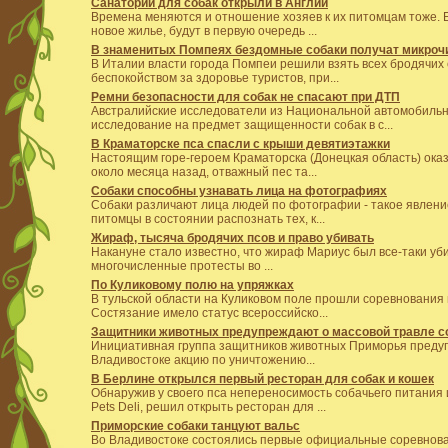
Санаторий для собак открыли в Англии
Времена меняются и отношение хозяев к их питомцам тоже. Б
новое жилье, будут в первую очередь ...
В знаменитых Помпеях бездомные собаки получат микроч
В Италии власти города Помпеи решили взять всех бродячих 
беспокойством за здоровье туристов, при...
Ремни безопасности для собак не спасают при ДТП
Австралийские исследователи из Национальной автомобиль
исследование на предмет защищенности собак в с...
В Краматорске пса спасли с крыши девятиэтажки
Настоящим горе-героем Краматорска (Донецкая область) оказ
около месяца назад, отважный пес та...
Собаки способны узнавать лица на фотографиях
Собаки различают лица людей по фотографии - такое явлен
питомцы в состоянии распознать тех, к...
Жираф, тысяча бродячих псов и право убивать
Накануне стало известно, что жираф Мариус был все-таки уб
многочисленные протесты во ...
По Куликовому полю на упряжках
В тульской области на Куликовом поле прошли соревнования 
Состязание имело статус всероссийско...
Защитники животных предупреждают о массовой травле с
Инициативная группа защитников животных Приморья предупр
Владивостоке акцию по уничтожению...
В Берлине открылся первый ресторан для собак и кошек
Обнаружив у своего пса непереносимость собачьего питания
Pets Deli, решил открыть ресторан для ...
Приморские собаки танцуют вальс
Во Владивостоке состоялись первые официальные соревнов