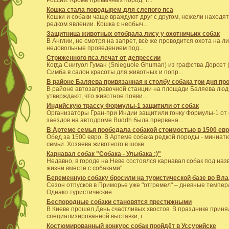
Кошка стала поводырем для слепого пса
Кошки и собаки чаще враждуют друг с другом, нежели находят
редком явлении. Кошка с необыч...
Защитница животных отобрала лису у охотничьих собак
В Англии, не смотря на запрет, всё же проводится охота на л
недовольные проведением под...
Стриженного пса лечат от депрессии
Когда Снигуол Гуман (Snieguole Ghuman) из графства Дорсет 
Симба в салон красоты для животных и попр...
В районе Баляева привязанная к столбу собака три дня пр
В районе автозаправочной станции на площади Баляева люд
утверждают, что животное появи...
Индийскую трассу Формулы-1 защитили от собак
Организаторы Гран-при Индии защитили гонку Формулы-1 от 
заездов на автодроме Buddh была прервана ...
В Артеме семья пообедала собакой стоимостью в 1500 ев
Обед за 1500 евро. В Артеме собака редкой породы - миниа
семьи. Хозяева животного в шоке. ...
Карнавал собак "Собака - Улыбака :)"
Недавно, в городе на Неве состоялся карнавал собак под назв
жизни вместе с собаками"...
Беременную собаку бросили на туристической базе во Вл
Сезон отпусков в Приморье уже "отгремел" – дневные темпер
Однако туристические ...
Беспородные собаки становятся престижными
В Киеве прошел День счастливых хвостов. В празднике приня
специализированной выставки, г...
Костюмированный конкурс собак пройдёт в Уссурийске