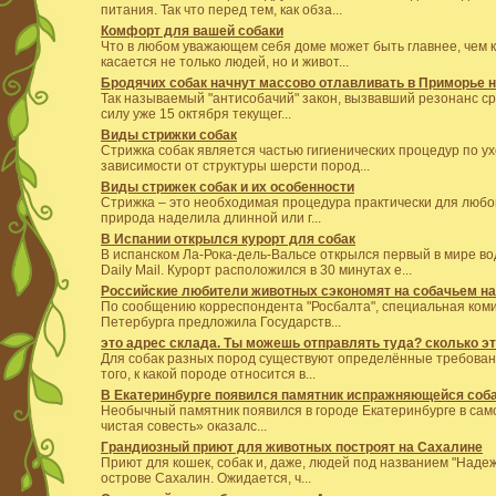
питания. Так что перед тем, как обза...
Комфорт для вашей собаки
Что в любом уважающем себя доме может быть главнее, чем 
касается не только людей, но и живот...
Бродячих собак начнут массово отлавливать в Приморье н
Так называемый "антисобачий" закон, вызвавший резонанс ср
силу уже 15 октября текущег...
Виды стрижки собак
Стрижка собак является частью гигиенических процедур по у
зависимости от структуры шерсти пород...
Виды стрижек собак и их особенности
Стрижка – это необходимая процедура практически для любой
природа наделила длинной или г...
В Испании открылся курорт для собак
В испанском Ла-Рока-дель-Вальсе открылся первый в мире во
Daily Mail. Курорт расположился в 30 минутах е...
Российские любители животных сэкономят на собачьем нал
По сообщению корреспондента "Росбалта", специальная коми
Петербурга предложила Государств...
это адрес склада. Ты можешь отправлять туда? сколько эт
Для собак разных пород существуют определённые требования
того, к какой породе относится в...
В Екатеринбурге появился памятник испражняющейся соб
Необычный памятник появился в городе Екатеринбурге в сам
чистая совесть» оказалс...
Грандиозный приют для животных построят на Сахалине
Приют для кошек, собак и, даже, людей под названием "Наде
острове Сахалин. Ожидается, ч...