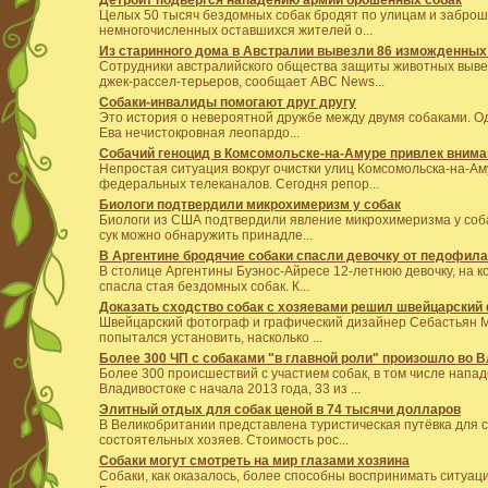
Целых 50 тысяч бездомных собак бродят по улицам и заброш
немногочисленных оставшихся жителей о...
Из старинного дома в Австралии вывезли 86 изможденных
Сотрудники австралийского общества защиты животных выве
джек-рассел-терьеров, сообщает ABC News...
Собаки-инвалиды помогают друг другу
Это история о невероятной дружбе между двумя собаками. Одна
Ева нечистокровная леопардо...
Собачий геноцид в Комсомольске-на-Амуре привлек вни
Непростая ситуация вокруг очистки улиц Комсомольска-на-Ам
федеральных телеканалов. Сегодня репор...
Биологи подтвердили микрохимеризм у собак
Биологи из США подтвердили явление микрохимеризма у соба
сук можно обнаружить принадле...
В Аргентине бродячие собаки спасли девочку от педофила
В столице Аргентины Буэнос-Айресе 12-летнюю девочку, на к
спасла стая бездомных собак. К...
Доказать сходство собак с хозяевами решил швейцарский
Швейцарский фотограф и графический дизайнер Себастьян М
попытался установить, насколько ...
Более 300 ЧП с собаками "в главной роли" произошло во 
Более 300 происшествий с участием собак, в том числе напа
Владивостоке с начала 2013 года, 33 из ...
Элитный отдых для собак ценой в 74 тысячи долларов
В Великобритании представлена туристическая путёвка для с
состоятельных хозяев. Стоимость рос...
Собаки могут смотреть на мир глазами хозяина
Собаки, как оказалось, более способны воспринимать ситуаци