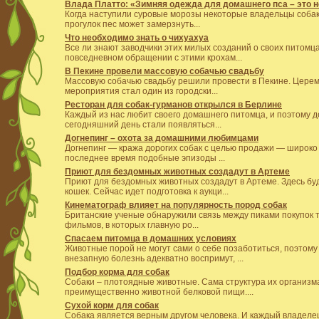
Влада Платто: «Зимняя одежда для домашнего пса – это 
Когда наступили суровые морозы некоторые владельцы собак
прогулок пес может замерзнуть...
Что необходимо знать о чихуахуа
Все ли знают заводчики этих милых созданий о своих питомц
повседневном обращении с этими крохам...
В Пекине провели массовую собачью свадьбу
Массовую собачью свадьбу решили провести в Пекине. Церем
мероприятия стал один из городски...
Ресторан для собак-гурманов открылся в Берлине
Каждый из нас любит своего домашнего питомца, и поэтому д
сегодняшний день стали появляться...
Догнепинг – охота за домашними любимцами
Догнепинг — кража дорогих собак с целью продажи — широко
последнее время подобные эпизоды ...
Приют для бездомных животных создадут в Артеме
Приют для бездомных животных создадут в Артеме. Здесь бу
кошек. Сейчас идет подготовка к аукци...
Кинематограф влияет на популярность пород собак
Британские ученые обнаружили связь между пиками покупок т
фильмов, в которых главную ро...
Спасаем питомца в домашних условиях
Животные порой не могут сами о себе позаботиться, поэтому
внезапную болезнь адекватно воспримут, ...
Подбор корма для собак
Собаки – плотоядные животные. Сама структура их организма
преимущественно животной белковой пищи....
Сухой корм для собак
Собака является верным другом человека. И каждый владелец