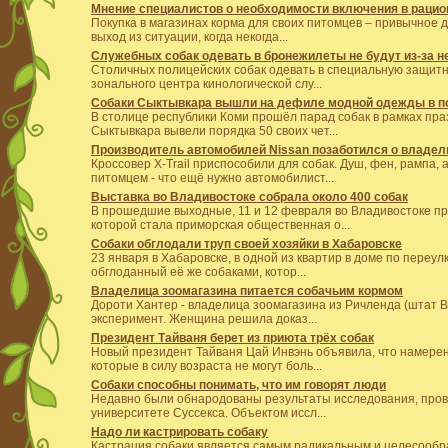
Мнение специалистов о необходимости включения в рацион
Покупка в магазинах корма для своих питомцев – привычное 
выход из ситуации, когда некогда...
Служебных собак одевать в бронежилеты не будут из-за н
Столичных полицейских собак одевать в специальную защитну
зонального центра кинологической слу...
Собаки Сыктывкара вышли на дефиле модной одежды в п
В столице республики Коми прошёл парад собак в рамках п
Сыктывкара вывели порядка 50 своих чет...
Производитель автомобилей Nissan позаботился о владел
Кроссовер X-Trail приспособили для собак. Душ, фен, рампа,
питомцем - что ещё нужно автомобилист...
Выставка во Владивостоке собрала около 400 собак
В прошедшие выходные, 11 и 12 февраля во Владивостоке пр
которой стала приморская общественная о...
Собаки обглодали труп своей хозяйки в Хабаровске
23 января в Хабаровске, в одной из квартир в доме по пере
обглоданный её же собаками, котор...
Владелица зоомагазина питается собачьим кормом
Дороти Хантер - владелица зоомагазина из Ричленда (штат 
эксперимент. Женщина решила доказ...
Президент Тайваня берет из приюта трёх собак
Новый президент Тайваня Цай Инвэнь объявила, что намерен
которые в силу возраста не могут боль...
Собаки способны понимать, что им говорят люди
Недавно были обнародованы результаты исследования, пров
университете Суссекса. Объектом иссл...
Надо ли кастрировать собаку
Кастрация собаки является самым радикальным и целесообр