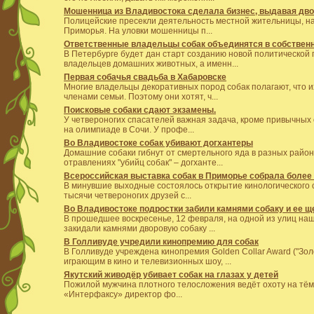
Мошенница из Владивостока сделала бизнес, выдавая дво
Полицейские пресекли деятельность местной жительницы, н
Приморья. На уловки мошенницы п...
Ответственные владельцы собак объединятся в собствен
В Петербурге будет дан старт созданию новой политической 
владельцев домашних животных, а именн...
Первая собачья свадьба в Хабаровске
Многие владельцы декоративных пород собак полагают, что
членами семьи. Поэтому они хотят, ч...
Поисковые собаки сдают экзамены.
У четвероногих спасателей важная задача, кроме привычных 
на олимпиаде в Сочи. У профе...
Во Владивостоке собак убивают догхантеры
Домашние собаки гибнут от смертельного яда в разных райо
отравлениях "убийц собак" – догханте...
Всероссийская выставка собак в Приморье собрала более 
В минувшие выходные состоялось открытие кинологического 
тысячи четвероногих друзей с...
Во Владивостоке подростки забили камнями собаку и ее щ
В прошедшее воскресенье, 12 февраля, на одной из улиц наш
закидали камнями дворовую собаку ...
В Голливуде учредили кинопремию для собак
В Голливуде учреждена кинопремия Golden Collar Award ("Зол
играющим в кино и телевизионных шоу, ...
Якутский живодёр убивает собак на глазах у детей
Пожилой мужчина плотного телосложения ведёт охоту на тём
«Интерфаксу» директор фо...