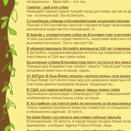
четвероногих. - Фристайл – это тан...
Гамбург - рай для собак
Немецкий Гамбург самый лучший город для собак, где им не 
так - истинный рай. Так посчитали...
Служебным собакам в Великобритании назначили пенсию
Пенсию в 500 английских фунтов стерлингов будут выплачив
английском графстве Ноттингемпшир. О...
В борьбе с отравителями собак во Владивостоке в интер
Чтобы расшевелить общественность, защитники животных п
выложим в интернет. Пусть смотрят! &n...
В обанкротившемся Детройте впервыеза 100 лет отменена
В Детройте, подавшем минувшим летом в суд заявление о бан
престижных в США выставок собак ...
Бездомные собаки Владивостока могут остаться без прис
Прокуратура Владивостока требует лишить "серый дом" полн
бездомных животных в городе, однак...
От КОТюр: В Нью-Йорке прошла «неделя моды» для кошек 
В Нью-Йорке состоялся показ мод для домашних животных Kit
участники демонстрировали модные тенденции ны...
В США составили рейтинг самых умных пород собак
Крупнейшая организация собаководов США — Американский кл
опубликовала список пород собак, которые...
В Уссурийске состоялся рейд по контролю за безнадзорн
Члены Административной комиссии совместно со специалист
в обращениях адресам. 10 сентя...
На Шри-Ланке состоялась массовая собачья свадьба
В понедельник, 26 августа, в городе Канди на Шри-Ланке по
церемонию, сообщает Agence France-Presse. Акци...
Детройт подвергся нападению армии брошенных собак