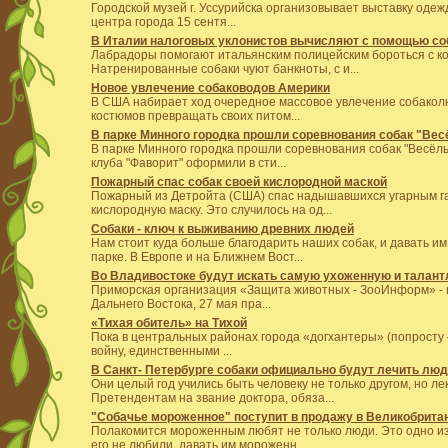
Городской музей г. Уссурийска организовывает выставку одеж
центра города 15 сентя...
В Италии налоговых уклонистов вычисляют с помощью со
Лабрадоры помогают итальянским полицейским бороться с ко
Натренированные собаки чуют банкноты, с и...
Новое увлечение собаководов Америки
В США набирает ход очередное массовое увлечение собаколюб
костюмов превращать своих питом...
В парке Минного городка прошли соревнования собак "Вес
В парке Минного городка прошли соревнования собак "Весёл
клуба "Фаворит" оформили в сти...
Пожарный спас собак своей кислородной маской
Пожарный из Детройта (США) спас надышавшихся угарным газ
кислородную маску. Это случилось на од...
Собаки - ключ к выживанию древних людей
Нам стоит куда больше благодарить наших собак, и давать им
парке. В Европе и на Ближнем Вост...
Во Владивостоке будут искать самую ухоженную и талан
Приморская организация «Защита животных - ЗооИнформ» -
Дальнего Востока, 27 мая пра...
«Тихая обитель» на Тихой
Пока в центральных районах города «догхантеры» (попросту 
войну, единственными ...
В Санкт- Петербурге собаки официально будут лечить лю
Они целый год учились быть человеку не только другом, но ле
Претендентам на звание доктора, обяза...
"Собачье мороженное" поступит в продажу в Великобрита
Полакомится мороженным любят не только люди. Это одно из
его не любили, давать им мороженн...