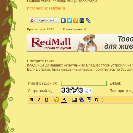
Облако тегов:
помощь
птицы
волонтеры
Источник:
spasskdal.ru
Поделиться…
Просмотров:
2192
Коментариев:
0
Смотрите также:
Кладбище домашних животных во Владивостоке устроили на 
Волна страха, быть съеденным львом, прокатилась по Уссури
Имя (Псевдоним):
E-Mail:
Секретный код:
Повторите ко