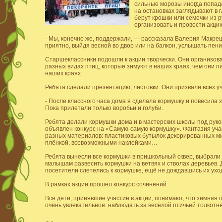
сильные морозы иногда попад
на остановках заглядывают в г
берут крошки или семечки из 
организовать и провести акци
- Мы, конечно же, поддержали, — рассказала Валерия Макрец
приятно, выйдя весной во двор или на балкон, услышать пени
Старшеклассники подошли к акции творчески. Они организова
разных видах птиц, которые зимуют в наших краях, чем они п
наших краях.
Ребята сделали презентацию, листовки. Они призвали всех 
- После классного часа дома я сделала кормушку и повесила 
Пока прилетали только воробьи и голуби.
Ребята делали кормушки дома и в мастерских школы под рук
объявлен конкурс на «Самую-самую кормушку». Фантазия уча
разных материалов: пластиковых бутылок декорированных м
плёнкой, всевозможными наклейками…
Ребята вынесли все кормушки в пришкольный сквер, выбрали
малышам развесить кормушки на ветвях и стволах деревьев.
посетители слетелись к кормушке, ещё не дождавшись их ухо
В рамках акции прошел конкурс сочинений.
Все дети, принявшие участие в акции, понимают, что зимняя п
очень увлекательное: наблюдать за весёлой птичьей толкотнё