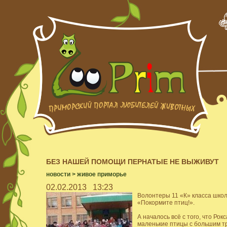
БЕЗ НАШЕЙ ПОМОЩИ ПЕРНАТЫЕ НЕ ВЫЖИВУТ
новости
>
живое приморье
02.02.2013
13:23
Волонтеры 11 «К» класса школ
«Покормите птиц!».
А началось всё с того, что Рок
маленькие птицы с большим тр