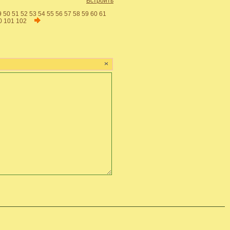
Встроить
9
50
51
52
53
54
55
56
57
58
59
60
61
0
101
102