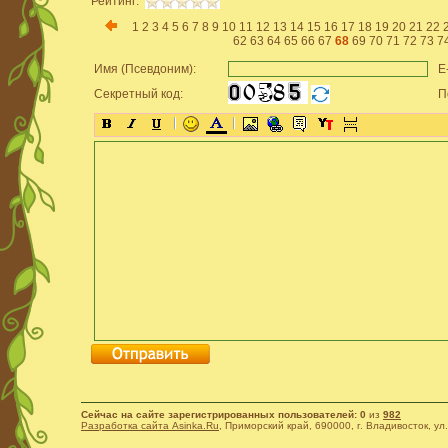
Рейтинг:
1
2
3
4
5
6
7
8
9
10
11
12
13
14
15
16
17
18
19
20
21
22
62
63
64
65
66
67
68
69
70
71
72
73
7
Имя (Псевдоним):
E-
Секретный код:
По
Сейчас на сайте зарегистрированных пользователей: 0
из
982
Разработка сайта Asinka.Ru
, Приморский край, 690000, г. Владивосток, ул