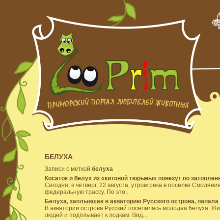
БЕЛУХА
Записи с меткой
белуха
Косаток и белух из «китовой тюрьмы» повезут по затопле
Сегодня, в четверг, 22 августа, утром река в посёлке Смолян
федеральную трассу. По это...
Белуха, заплывшая в акваторию Русского острова, папала 
В акватории острова Русский поселилась молодая белуха. Ж
людей и подплывает к лодкам. Вид...