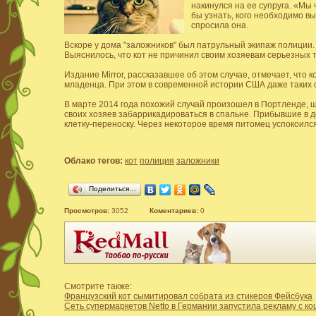
накинулся на ее супруга. «Мы 
бы узнать, кого необходимо в
спросила она.
Вскоре у дома "заложников" был патрульный экипаж полиции
Выяснилось, что кот не причинил своим хозяевам серьезных т
Издание Mirror, рассказавшее об этом случае, отмечает, что 
младенца. При этом в современной истории США даже таких 
В марте 2014 года похожий случай произошел в Портленде, ш
своих хозяев забаррикадироваться в спальне. Прибывшие в д
клетку-переноску. Через некоторое время питомец успокоился
Облако тегов:
кот
полиция
заложники
Поделиться…
Просмотров:
3052
Коментариев:
0
Смотрите также:
Французский кот сымитировал собрата из стикеров Фейсбука
Сеть супермаркетов Netto в Германии запустила рекламу с к