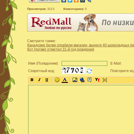
Просмотров:
3213
Коментариев:
0
Смотрите также:
Канадские белки ограбили магазин, вынеся 40 шоколадных б
Кот Натмег отметил 31-й год рождения
Имя (Псевдоним):
E-Mail:
Секретный код:
Повторите ко