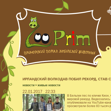
ИРЛАНДСКИЙ ВОЛКОДАВ ПОБИЛ РЕКОРД, СТАВ 
новости
>
живые новости
22.01.2017
22:33
В Бельгии пес по кличке Кион, 
мировой рекорд. Видеозапись 
опубликовали на YouTube-кана
просмотрели более 83 тысяч р