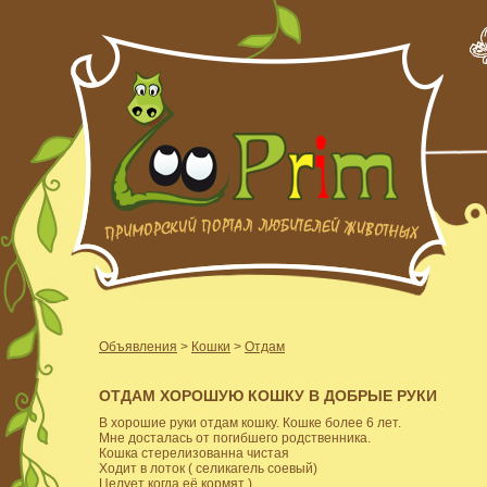
Объявления
>
Кошки
>
Отдам
ОТДАМ ХОРОШУЮ КОШКУ В ДОБРЫЕ РУКИ
В хорошие руки отдам кошку. Кошке более 6 лет.
Мне досталась от погибшего родственника.
Кошка стерелизованна чистая
Ходит в лоток ( селикагель соевый)
Целует когда её кормят )